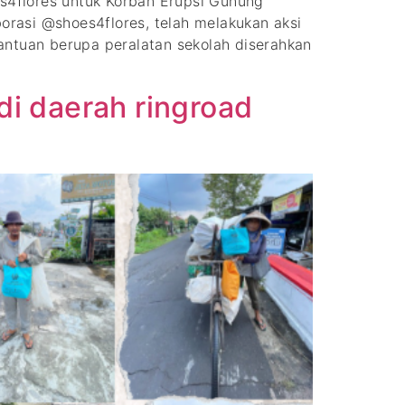
s4flores untuk Korban Erupsi Gunung
asi @shoes4flores, telah melakukan aksi
antuan berupa peralatan sekolah diserahkan
di daerah ringroad