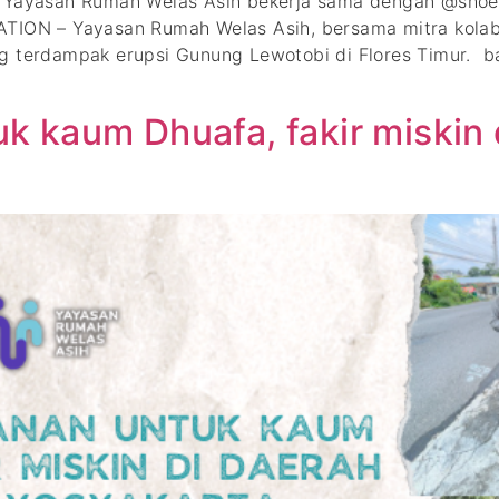
i Yayasan Rumah Welas Asih bekerja sama dengan @shoe
ON – Yayasan Rumah Welas Asih, bersama mitra kolabor
g terdampak erupsi Gunung Lewotobi di Flores Timur. b
 kaum Dhuafa, fakir miskin 