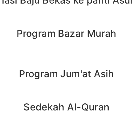
nasi Baju Bekas ke panti Asu
Program Bazar Murah
Program Jum'at Asih
Sedekah Al-Quran