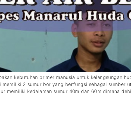
rupakan kebutuhan primer manusia untuk kelangsungan h
ni memiliki 2 sumur bor yang berfungsi sebagai sumber 
mur memiliki kedalaman sumur 40m dan 60m dimana debit