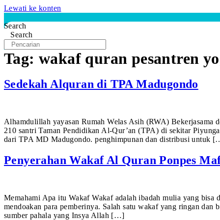
Lewati ke konten
Search
Search
Tag:
wakaf quran pesantren y
Sedekah Alquran di TPA Madugondo
Alhamdulillah yayasan Rumah Welas Asih (RWA) Bekerjasama de
210 santri Taman Pendidikan Al-Qur’an (TPA) di sekitar Piyun
dari TPA MD Madugondo. penghimpunan dan distribusi untuk [
Penyerahan Wakaf Al Quran Ponpes Maf
Memahami Apa itu Wakaf Wakaf adalah ibadah mulia yang bisa d
mendoakan para pemberinya. Salah satu wakaf yang ringan dan b
sumber pahala yang Insya Allah […]