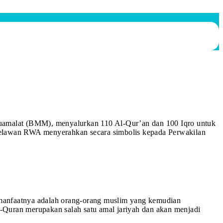
uamalat (BMM), menyalurkan 110 Al-Qur’an dan 100 Iqro untuk
 Relawan RWA menyerahkan secara simbolis kepada Perwakilan
 manfaatnya adalah orang-orang muslim yang kemudian
-Quran merupakan salah satu amal jariyah dan akan menjadi