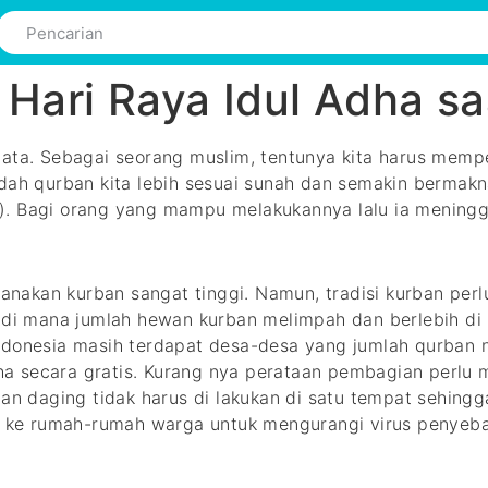
 Hari Raya Idul Adha s
ata. Sebagai seorang muslim, tentunya kita harus mempe
adah qurban kita lebih sesuai sunah dan semakin berma
. Bagi orang yang mampu melakukannya lalu ia meningga
kan kurban sangat tinggi. Namun, tradisi kurban perlu d
, di mana jumlah hewan kurban melimpah dan berlebih d
ndonesia masih terdapat desa-desa yang jumlah qurban n
 secara gratis. Kurang nya perataan pembagian perlu me
ian daging tidak harus di lakukan di satu tempat sehing
an ke rumah-rumah warga untuk mengurangi virus penyeba