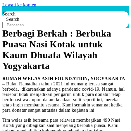
Lewati ke konten
Search
Search
Berbagi Berkah : Berbuka
Puasa Nasi Kotak untuk
Kaum Dhuafa Wilayah
Yogyakarta
RUMAH WELAS ASIH FOUNDATION, YOGYAKARTA
– Bulan Ramadhan tahun 2021 ini memang terasa sangat
berbeda, dikarenakan adanya pandemic covid-19. Namun, hal
tersebut tidak menjadikan pengaruh untuk para donatur tetap
berdonasi walaupun dalam keadaan sulit seperti ini, mereka
tetap ingin membantu sesama. Kami semakin semangat ketika
para donatur sangat antusias dalam kegiatan ini.
Tim welas asih bersama para relawan membagikan 490 Nasi
Kotak yang dibagikan saat menjelang berbuka puasa. Kami
terbagi menjadi tiga kelompok pembagian dan jalur