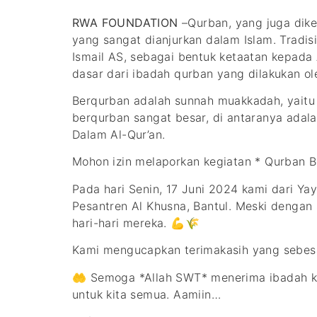
RWA FOUNDATION
–Qurban, yang juga dike
yang sangat dianjurkan dalam Islam. Tradis
Ismail AS, sebagai bentuk ketaatan kepada
dasar dari ibadah qurban yang dilakukan ol
Berqurban adalah sunnah muakkadah, yaitu
berqurban sangat besar, di antaranya adal
Dalam Al-Qur’an.
Mohon izin melaporkan kegiatan * Qurban 
Pada hari Senin, 17 Juni 2024 kami dari Y
Pesantren Al Khusna, Bantul. Meski dengan
hari-hari mereka. 💪🌾
Kami mengucapkan terimakasih yang sebes
🤲 Semoga *Allah SWT* menerima ibadah ku
untuk kita semua. Aamiin…