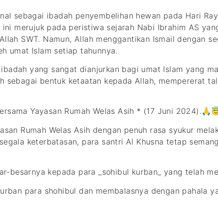
nal sebagai ibadah penyembelihan hewan pada Hari Raya
i ini merujuk pada peristiwa sejarah Nabi Ibrahim AS y
 Allah SWT. Namun, Allah menggantikan Ismail dengan se
eh umat Islam setiap tahunnya.
 ibadah yang sangat dianjurkan bagi umat Islam yang ma
ah sebagai bentuk ketaatan kepada Allah, mempererat ta
Bersama Yayasan Rumah Welas Asih * (17 Juni 2024).🙏
ayasan Rumah Welas Asih dengan penuh rasa syukur mela
 segala keterbatasan, para santri Al Khusna tetap seman
ar-besarnya kepada para _sohibul kurban_ yang telah 
rban para shohibul dan membalasnya dengan pahala yan