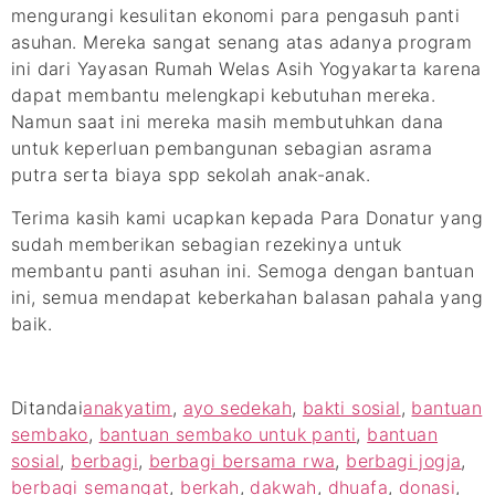
mengurangi kesulitan ekonomi para pengasuh panti
asuhan. Mereka sangat senang atas adanya program
ini dari Yayasan Rumah Welas Asih Yogyakarta karena
dapat membantu melengkapi kebutuhan mereka.
Namun saat ini mereka masih membutuhkan dana
untuk keperluan pembangunan sebagian asrama
putra serta biaya spp sekolah anak-anak.
Terima kasih kami ucapkan kepada Para Donatur yang
sudah memberikan sebagian rezekinya untuk
membantu panti asuhan ini. Semoga dengan bantuan
ini, semua mendapat keberkahan balasan pahala yang
baik.
Ditandai
anakyatim
,
ayo sedekah
,
bakti sosial
,
bantuan
sembako
,
bantuan sembako untuk panti
,
bantuan
sosial
,
berbagi
,
berbagi bersama rwa
,
berbagi jogja
,
berbagi semangat
,
berkah
,
dakwah
,
dhuafa
,
donasi
,